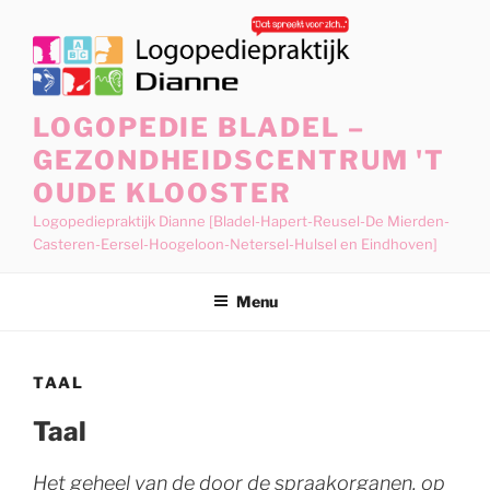
Ga
naar
de
inhoud
LOGOPEDIE BLADEL –
GEZONDHEIDSCENTRUM 'T
OUDE KLOOSTER
Logopediepraktijk Dianne [Bladel-Hapert-Reusel-De Mierden-
Casteren-Eersel-Hoogeloon-Netersel-Hulsel en Eindhoven]
Menu
TAAL
Taal
Het geheel van de door de spraakorganen, op