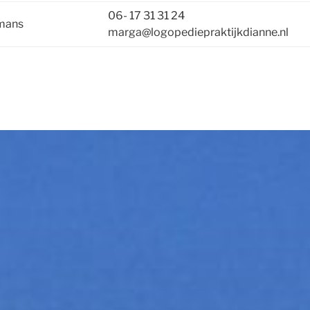
06- 17 31 31 24
jmans
marga@logopediepraktijkdianne.nl