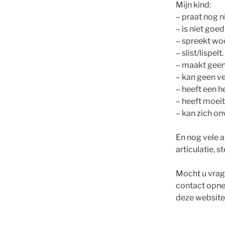
Mijn kind:
– praat nog n
– is niet goed
– spreekt wo
– slist/lispelt.
– maakt geen
– kan geen ve
– heeft een h
– heeft moeit
– kan zich o
En nog vele a
articulatie, 
Mocht u vrage
contact opne
deze website