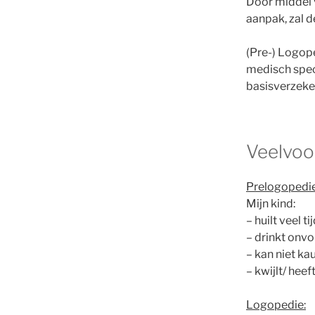
Door middel 
aanpak, zal d
(Pre-) Logope
medisch spec
basisverzeker
Veelvoo
Prelogopedie
Mijn kind:
– huilt veel t
– drinkt onv
– kan niet ka
– kwijlt/ heeft
Logopedie: