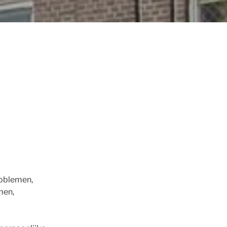
roblemen,
men,