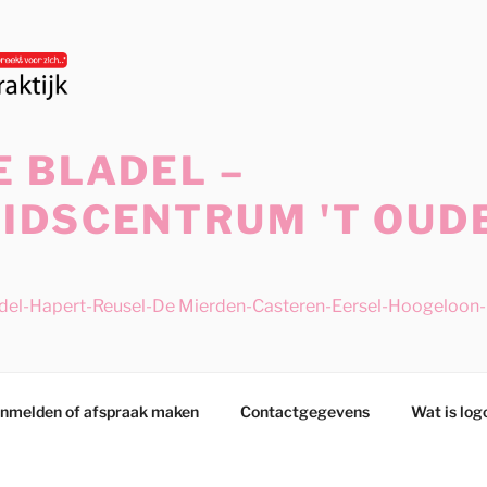
 BLADEL –
IDSCENTRUM 'T OUD
adel-Hapert-Reusel-De Mierden-Casteren-Eersel-Hoogeloon-N
nmelden of afspraak maken
Contactgegevens
Wat is log