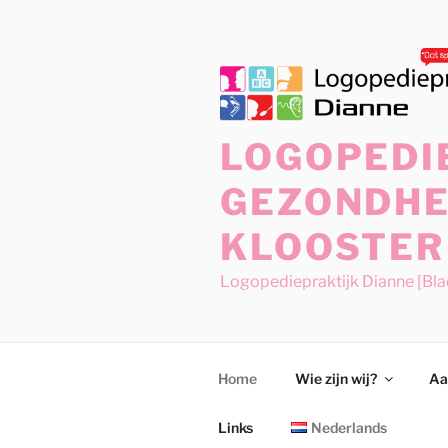
Ga
naar
de
inhoud
LOGOPEDIE
GEZONDHE
KLOOSTER
Logopediepraktijk Dianne [Bl
Home
Wie zijn wij?
Aa
Links
Nederlands