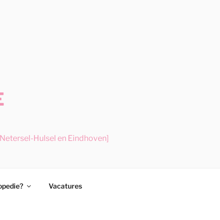
E
etersel-Hulsel en Eindhoven]
opedie?
Vacatures