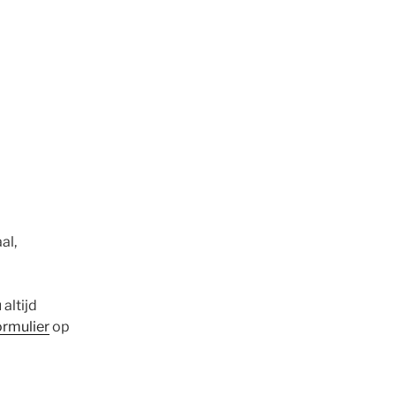
al,
altijd
ormulier
op