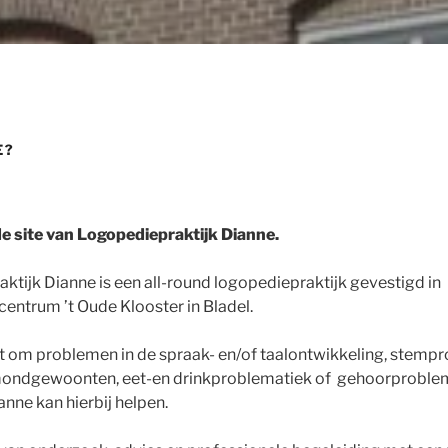
E?
 site van Logopediepraktijk Dianne.
tijk Dianne is een all-round logopediepraktijk gevestigd in
entrum ’t Oude Klooster in Bladel.
at om problemen in de spraak- en/of taalontwikkeling, stemp
mondgewoonten, eet-en drinkproblematiek of gehoorproble
nne kan hierbij helpen.